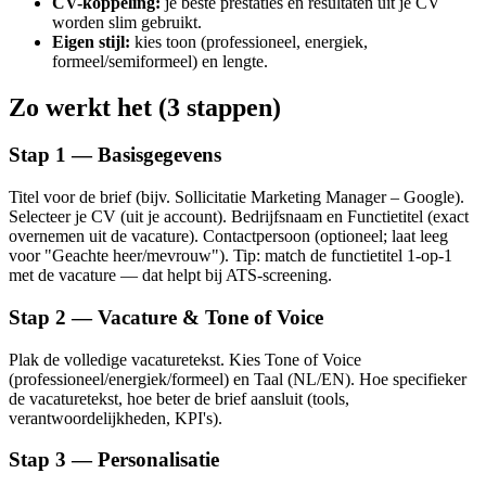
CV-koppeling:
je beste prestaties en resultaten uit je CV
worden slim gebruikt.
Eigen stijl:
kies toon (professioneel, energiek,
formeel/semiformeel) en lengte.
Zo werkt het (3 stappen)
Stap 1 — Basisgegevens
Titel voor de brief (bijv. Sollicitatie Marketing Manager – Google).
Selecteer je CV (uit je account). Bedrijfsnaam en Functietitel (exact
overnemen uit de vacature). Contactpersoon (optioneel; laat leeg
voor "Geachte heer/mevrouw"). Tip: match de functietitel 1-op-1
met de vacature — dat helpt bij ATS-screening.
Stap 2 — Vacature & Tone of Voice
Plak de volledige vacaturetekst. Kies Tone of Voice
(professioneel/energiek/formeel) en Taal (NL/EN). Hoe specifieker
de vacaturetekst, hoe beter de brief aansluit (tools,
verantwoordelijkheden, KPI's).
Stap 3 — Personalisatie