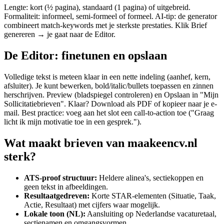
Lengte: kort (½ pagina), standaard (1 pagina) of uitgebreid.
Formaliteit: informeel, semi-formeel of formeel. AI-tip: de generator
combineert match-keywords met je sterkste prestaties. Klik Brief
genereren → je gaat naar de Editor.
De Editor: finetunen en opslaan
Volledige tekst is meteen klaar in een nette indeling (aanhef, kern,
afsluiter). Je kunt bewerken, bold/italic/bullets toepassen en zinnen
herschrijven. Preview (bladspiegel controleren) en Opslaan in "Mijn
Sollicitatiebrieven". Klaar? Download als PDF of kopieer naar je e-
mail. Best practice: voeg aan het slot een call-to-action toe ("Graag
licht ik mijn motivatie toe in een gesprek.").
Wat maakt brieven van maakeencv.nl
sterk?
ATS-proof structuur:
Heldere alinea's, sectiekoppen en
geen tekst in afbeeldingen.
Resultaatgedreven:
Korte STAR-elementen (Situatie, Taak,
Actie, Resultaat) met cijfers waar mogelijk.
Lokale toon (NL):
Aansluiting op Nederlandse vacaturetaal,
sectienamen en omgangsvormen.